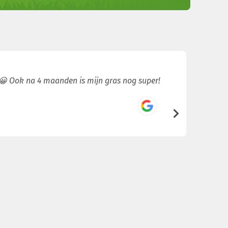
 😀 Ook na 4 maanden is mijn gras nog super!
Gras gel
hebben d
/5
5
Hassna Bo