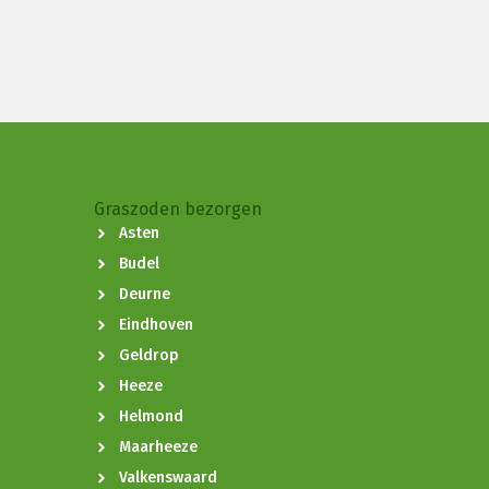
Graszoden bezorgen
Asten
Budel
Deurne
Eindhoven
Geldrop
Heeze
Helmond
Maarheeze
Valkenswaard