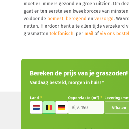
moet er immers gezond en groen uitzien. Om deze
gaat er ten eerste een kweekproces van minstens
voldoende
bemest
,
beregend
en
verzorgd
. Waard
netten. Hierdoor bent u te allen tijde verzekerd 
grasmatten
telefonisch
, per
mail
of
via ons beste
Bereken de prijs van je graszoden!
Vandaag besteld, morgen in huis! *
Land
*
Oppervlakte (m²)
*
Leveringsme
Afhalen