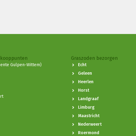
rkooppunten
Graszoden bezorgen
ente Gulpen-Wittem)
Echt
Geleen
Heerlen
Horst
rt
Landgraaf
Limburg
Maastricht
Nederweert
Roermond