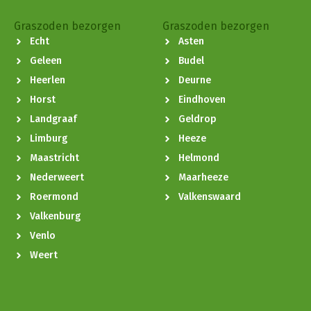
Graszoden bezorgen
Graszoden bezorgen
Echt
Asten
Geleen
Budel
Heerlen
Deurne
Horst
Eindhoven
Landgraaf
Geldrop
Limburg
Heeze
Maastricht
Helmond
Nederweert
Maarheeze
Roermond
Valkenswaard
Valkenburg
Venlo
Weert