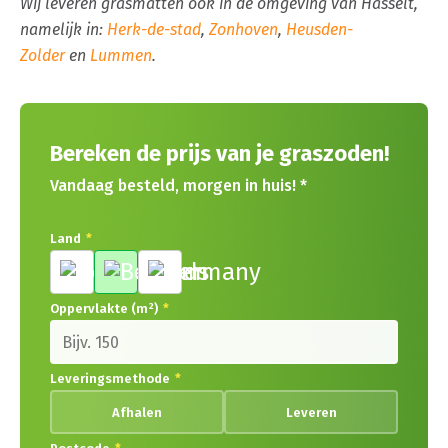
Wij leveren grasmatten ook in de omgeving van Hasselt,
namelijk in:
Herk-de-stad
,
Zonhoven
,
Heusden-
Zolder
en
Lummen
.
Bereken de prijs van je graszoden!
Vandaag besteld, morgen in huis! *
Land
*
Oppervlakte (m²)
*
Leveringsmethode
*
Afhalen
Leveren