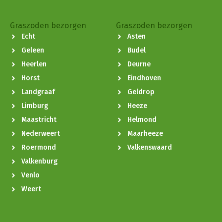
Graszoden bezorgen
Graszoden bezorgen
Echt
Asten
Geleen
Budel
Heerlen
Deurne
Horst
Eindhoven
Landgraaf
Geldrop
Limburg
Heeze
Maastricht
Helmond
Nederweert
Maarheeze
Roermond
Valkenswaard
Valkenburg
Venlo
Weert